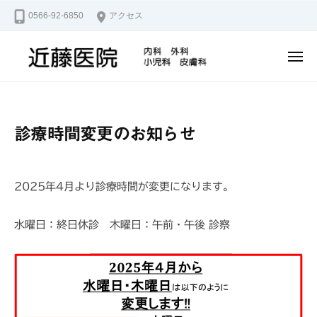
近
ュ
コ
0566-92-6850
アクセス
藤
ー
ン
医
テ
院
メ
ン
ニ
近
安
ュ
ツ
ー
藤
城
へ
市
医
ス
診療時間変更のお知らせ
の
院
キ
ク
ッ
リ
プ
2025年4月より診療時間が変更になります。
ニ
ッ
ク
水曜日：終日休診 木曜日：午前・午後 診察
で
す
。