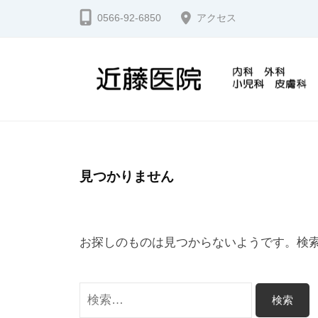
コ
藤
0566-92-6850
アクセス
ン
医
テ
院
ン
ツ
近
安
へ
城
藤
ス
市
医
キ
の
院
見つかりません
ッ
ク
プ
リ
ニ
お探しのものは見つからないようです。検
ッ
ク
検
で
索:
す